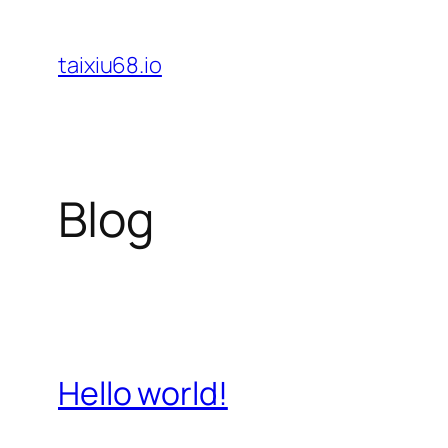
Chuyển
đến
taixiu68.io
phần
nội
dung
Blog
Hello world!